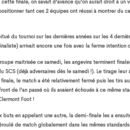
 cette finale, on savait d'avance qu'on aurait droit à un 
se positionner tant ces 2 équipes ont réussi à montrer du c
ué du tournoi sur les dernières années sur les 4 dernièr
finaliste) arrivait encore une fois avec la ferme intention 
oupe maitrisée ce samedi, les angevins terminent final
du SCS (déjà adversaires dès le samedi !). Le tirage leur a
finale, le match a été relativement fermé puis les tirs 
'affront de l'an passé où ils avaient échoués à ce même s
Clermont Foot !
x buts en appelant une autre, la demi-finale les a ensu
déroulé de match globalement dans les mêmes standards