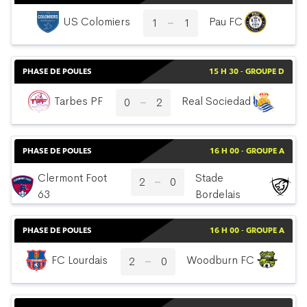
US Colomiers
Pau FC
1
1
PHASE DE POULES
15 H 30 - GROUPE D
Tarbes PF
Real Sociedad
0
2
PHASE DE POULES
16 H 00 - GROUPE A
Clermont Foot
Stade
2
0
63
Bordelais
PHASE DE POULES
16 H 00 - GROUPE A
FC Lourdais
Woodburn FC
2
0