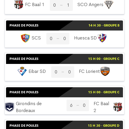
FC Baal 1
SCO Angers
0
1
PHASE DE POULES
14 H 30 - GROUPE B
SCS
Huesca SD
0
0
PHASE DE POULES
15 H 00 - GROUPE C
Eibar SD
FC Lorient
0
0
PHASE DE POULES
15 H 00 - GROUPE C
Girondins de
FC Baal
6
0
Bordeaux
2
PHASE DE POULES
15 H 30 - GROUPE D