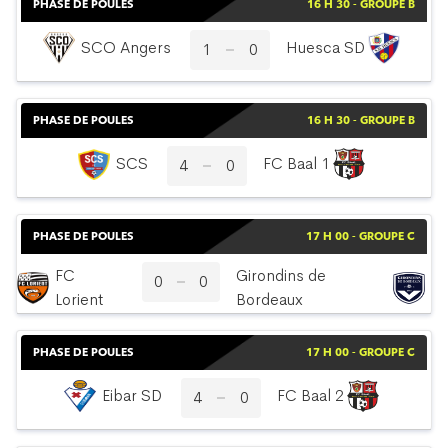
PHASE DE POULES
16 H 30 - GROUPE B
SCO Angers
Huesca SD
1
0
PHASE DE POULES
16 H 30 - GROUPE B
SCS
FC Baal 1
4
0
PHASE DE POULES
17 H 00 - GROUPE C
FC
Girondins de
0
0
Lorient
Bordeaux
PHASE DE POULES
17 H 00 - GROUPE C
Eibar SD
FC Baal 2
4
0