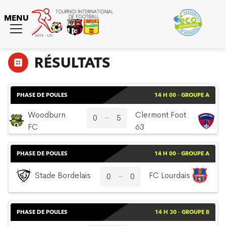
MENU
Toggle
menu
RÉSULTATS
PHASE DE POULES
14 H 00 - GROUPE A
Woodburn
Clermont Foot
0
5
FC
63
PHASE DE POULES
14 H 00 - GROUPE A
Stade Bordelais
FC Lourdais
0
0
PHASE DE POULES
14 H 30 - GROUPE B